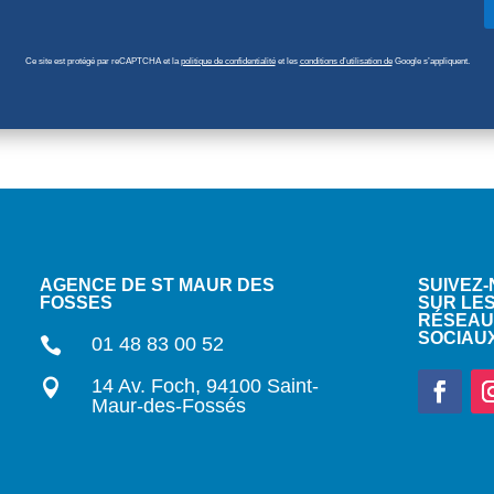
Ce site est protégé par reCAPTCHA et la
politique de confidentialité
et les
conditions d’utilisation de
Google s’appliquent.
AGENCE DE ST MAUR DES
SUIVEZ
FOSSES
SUR LE
RÉSEAU
SOCIAU
01 48 83 00 52

14 Av. Foch, 94100 Saint-

Maur-des-Fossés