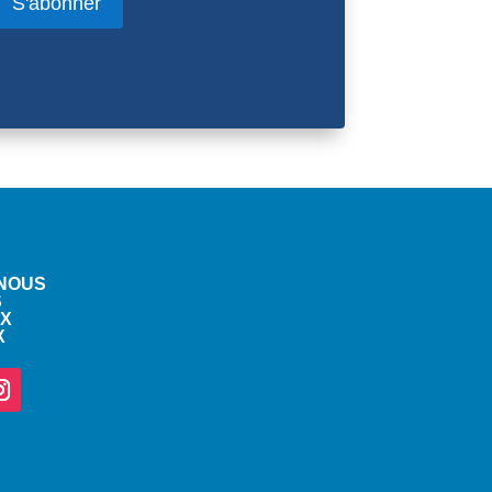
S'abonner
-NOUS
S
X
X