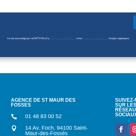
Ce site est protégé par reCAPTCHA et la
politique de confidentialité
et les
conditions d’utilisation de
Google s’appliquent.
AGENCE DE ST MAUR DES
SUIVEZ
FOSSES
SUR LE
RÉSEAU
SOCIAU
01 48 83 00 52

14 Av. Foch, 94100 Saint-

Maur-des-Fossés