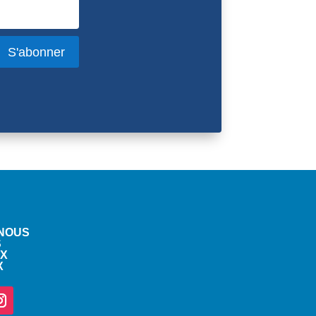
S'abonner
-NOUS
S
X
X