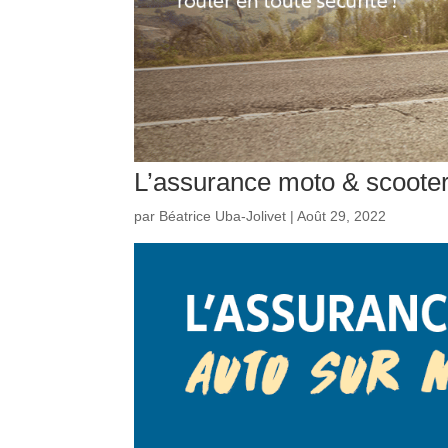
L’assurance moto & scoote
par
Béatrice Uba-Jolivet
|
Août 29, 2022